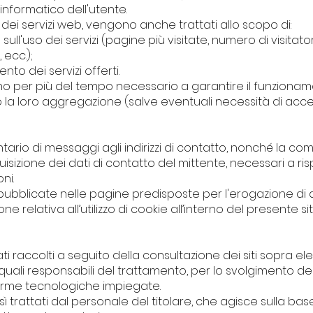
informatico dell'utente.
ne dei servizi web, vengono anche trattati allo scopo di:
sull'uso dei servizi (pagine più visitate, numero di visitato
ecc.);
nto dei servizi offerti.
ono per più del tempo necessario a garantire il funziona
a loro aggregazione (salve eventuali necessità di acce
ontario di messaggi agli indirizzi di contatto, nonché la com
uisizione dei dati di contatto del mittente, necessari a ris
ni.
ubblicate nelle pagine predisposte per l'erogazione di d
ne relativa all’utilizzo di cookie all’interno del presente sit
 raccolti a seguito della consultazione dei siti sopra elen
quali responsabili del trattamento, per lo svolgimento dei
orme tecnologiche impiegate.
sì trattati dal personale del titolare, che agisce sulla base 