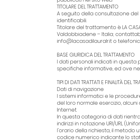
TITOLARE DEL TRATTAMENTO
A seguito della consultazione del 
identificabili.
Titolare del trattamento è LA CASA D
Valdobbiadene – Italia; contattabile
info@lacasadilauralr.it
o telefonic
BASE GIURIDICA DEL TRATTAMENTO
I dati personali indicati in questa
specifiche informative, ed ove nece
TIPI DI DATI TRATTATI E FINALITÀ DEL 
Dati di navigazione
I sistemi informatici e le proced
del loro normale esercizio, alcuni 
Internet.
In questa categoria di dati rientrano
indirizzi in notazione URI/URL (Unif
l'orario della richiesta, il metodo u
codice numerico indicante lo stato 