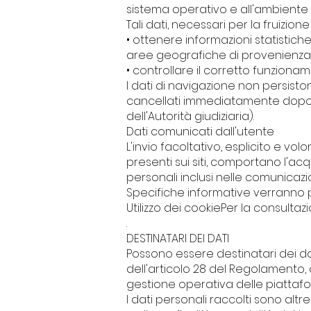
sistema operativo e all'ambiente 
Tali dati, necessari per la fruizio
• ottenere informazioni statistiche 
aree geografiche di provenienza, 
• controllare il corretto funzioname
I dati di navigazione non persist
cancellati immediatamente dopo l
dell'Autorità giudiziaria).
Dati comunicati dall'utente
L'invio facoltativo, esplicito e vol
presenti sui siti, comportano l'acq
personali inclusi nelle comunicazio
Specifiche informative verranno p
Utilizzo dei cookiePer la consultazio
.
DESTINATARI DEI DATI
Possono essere destinatari dei dati
dell'articolo 28 del Regolamento, 
gestione operativa delle piattaf
I dati personali raccolti sono altre