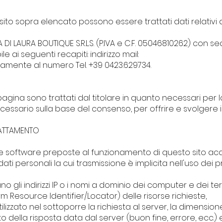
sito sopra elencato possono essere trattati dati relativi 
I LAURA BOUTIQUE S.R.L.S. (P.IVA e C.F. 05046810262) con sede
 ai seguenti recapiti: indirizzo mail:
amente al numero Tel. +39 0423.629734.
 pagina sono trattati dal titolare in quanto necessari per l
ssario sulla base del consenso, per offrire e svolgere i se
TRATTAMENTO
ure software preposte al funzionamento di questo sito acq
dati personali la cui trasmissione è implicita nell'uso dei 
 gli indirizzi IP o i nomi a dominio dei computer e dei termin
orm Resource Identifier/Locator) delle risorse richieste,
tilizzato nel sottoporre la richiesta al server, la dimensione 
della risposta data dal server (buon fine, errore, ecc.) ed